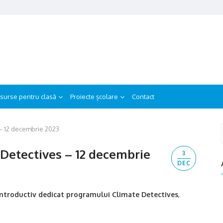
surse pentru clasă
Proiecte școlare
Contact
 – 12 decembrie 2023
f
 Detectives – 12 decembrie
3
DEC
 introductiv dedicat programului Climate Detectives
,