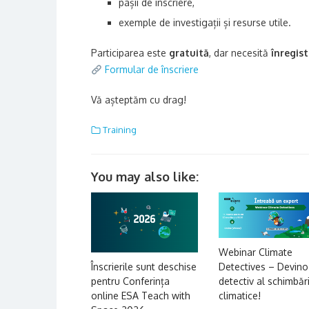
pașii de înscriere,
exemple de investigații și resurse utile.
Participarea este
gratuită
, dar necesită
înregist
Formular de înscriere
Vă așteptăm cu drag!
Training
You may also like:
Webinar Climate
Înscrierile sunt deschise
Detectives – Devino
pentru Conferința
detectiv al schimbăr
online ESA Teach with
climatice!