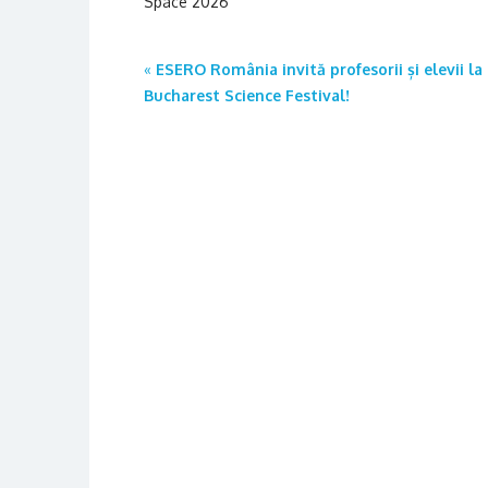
Space 2026
Post
«
ESERO România invită profesorii și elevii la
Bucharest Science Festival!
navigation