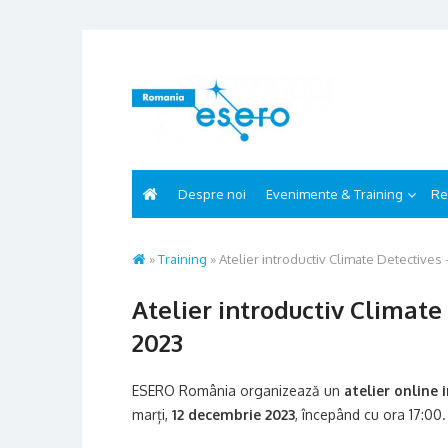
Skip
to
content
Despre noi
Evenimente & Training
Re
»
Training
»
Atelier introductiv Climate Detectives
Atelier introductiv Climate
2023
ESERO România organizează un
atelier online
marți,
12 decembrie 2023
, începând cu ora 17:00.