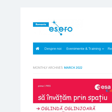
Skip
to
content
Despre noi
Evenimente & Training
Re
MONTHLY ARCHIVES:
MARCH 2022