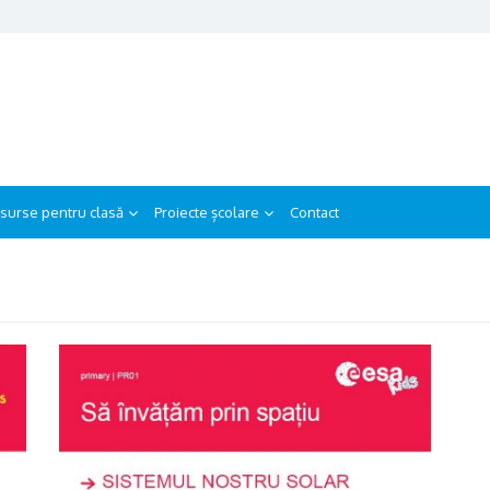
surse pentru clasă
Proiecte școlare
Contact