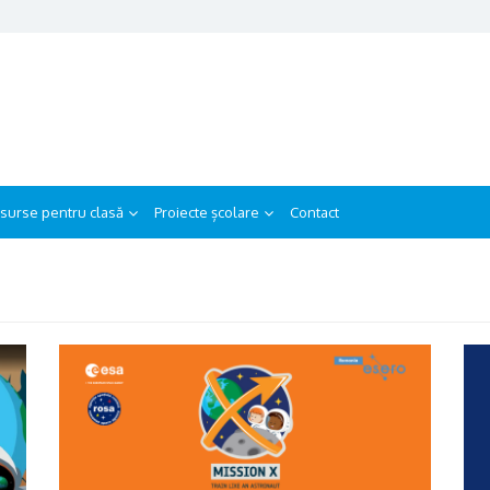
surse pentru clasă
Proiecte școlare
Contact