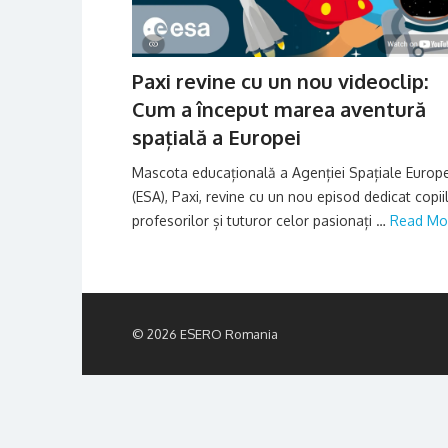
Paxi revine cu un nou videoclip:
Cum a început marea aventură
spațială a Europei
Mascota educațională a Agenției Spațiale Europ
(ESA), Paxi, revine cu un nou episod dedicat copiil
profesorilor și tuturor celor pasionați …
Read Mo
© 2026 ESERO Romania