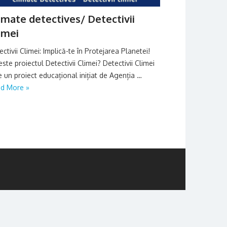
imate detectives/ Detectivii
imei
ectivii Climei: Implică-te în Protejarea Planetei!
este proiectul Detectivii Climei? Detectivii Climei
e un proiect educațional inițiat de Agenția …
d More »