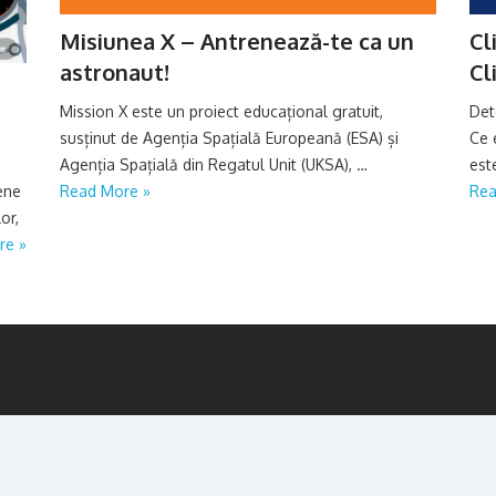
Misiunea X – Antrenează-te ca un
Cl
astronaut!
Cl
Mission X este un proiect educațional gratuit,
Det
susținut de Agenția Spațială Europeană (ESA) și
Ce 
Agenția Spațială din Regatul Unit (UKSA), …
est
Read More »
Rea
ene
or,
re »