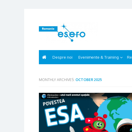
Skip
to
content
Despre noi
Evenimente & Training
Re
MONTHLY ARCHIVES:
OCTOBER 2025