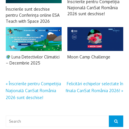
Înscrierile pentru Competiția
Națională CanSat România
Înscrierile sunt deschise
2026 sunt deschise!
pentru Conferința online ESA
Teach with Space 2026
Luna Detectivilor Climatici
Moon Camp Challenge
– Decembrie 2025
Post
«
Înscrierile pentru Competiția
Felicitări echipelor selectate în
Națională CanSat România
finala CanSat România 2026!
»
navigation
2026 sunt deschise!
Search
Search
for: