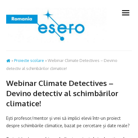
Skip
to
open
content
menu
»
Proiecte scolare
»
Webinar Climate Detectives – Devino
detectiv al schimbărilor climatice!
Webinar Climate Detectives –
Devino detectiv al schimbărilor
climatice!
Ești profesor/mentor și vrei să implici elevii într-un proiect
despre schimbările climatice, bazat pe cercetare și date reale?